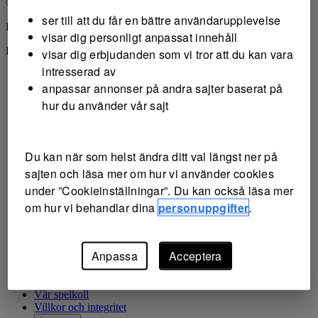
© Svenska Spel Sport & Casino AB
ser till att du får en bättre användarupplevelse
Denna webbplats är skyddad av upphovsrättslagen (1960-729).
visar dig personligt anpassat innehåll
Detta omfattar varumärken, text, fotografier, teckningar och bilder.
visar dig erbjudanden som vi tror att du kan vara
intresserad av
0 min
anpassar annonser på andra sajter baserat på
Visa saldo
Logga in
Sätt in och spela
hur du använder vår sajt
Överföringar
Insättning
Uttag
Kontohistorik
Du kan när som helst ändra ditt val längst ner på
1
sajten och läsa mer om hur vi använder cookies
Spelkoll
under ”Cookieinställningar”. Du kan också läsa mer
Självtest
Spelhistorik
om hur vi behandlar dina
personuppgifter
.
Mina gränser
Spelpaus
Mina uppgifter
Anpassa
Acceptera
Min profil
Mer
Kundservice
Vår spelkoll
Villkor och integritet