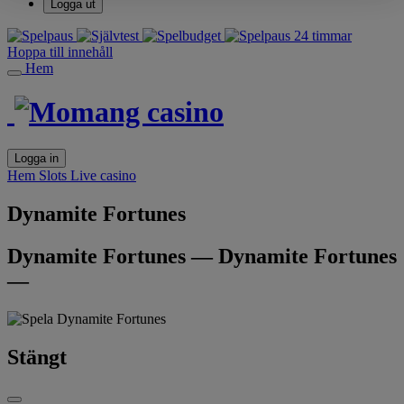
Logga ut
Hoppa till innehåll
Hem
Logga in
Hem
Slots
Live casino
Dynamite Fortunes
Dynamite Fortunes — Dynamite Fortunes
—
Stängt