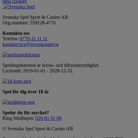
dina cookies
Svenska Spel Sport & Casino AB
Org.nummer: 559128-4731
Kontakta oss
Telefon:
0770-11 11 11
kundservice@svenskaspel.se
Spelinspektionen är licens- och tillsynsmyndighet.
Licenstid: 2019-01-01 - 2028-12-31.
Spel för dig över 18 år
Spelar du för mycket?
Ring Stödlinjen:
020-81 91 00
© Svenska Spel Sport & Casino AB