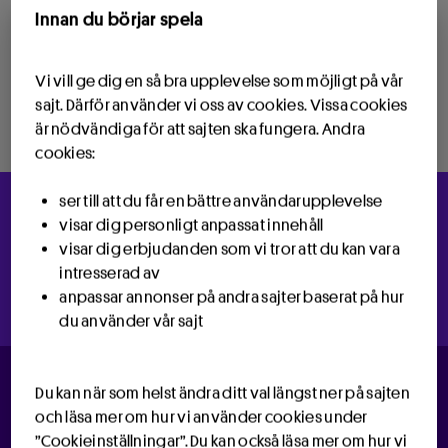
Spelar du för mycket?
Innan du börjar spela
Ring Stödlinjen:
020-81 91 00
Till Stödlinjen
© Svenska Spel Sport & Casino AB
Vi vill ge dig en så bra upplevelse som möjligt på vår
Denna webbplats är skyddad av upphovsrättslagen (1960-729).
sajt. Därför använder vi oss av cookies. Vissa cookies
är nödvändiga för att sajten ska fungera. Andra
Detta omfattar varumärken, text, fotografier, teckningar och
bilder.
cookies:
ser till att du får en bättre användarupplevelse
visar dig personligt anpassat innehåll
visar dig erbjudanden som vi tror att du kan vara
Sätt in och spela
intresserad av
Logga in
anpassar annonser på andra sajter baserat på hur
du använder vår sajt
Du kan när som helst ändra ditt val längst ner på sajten
Överföringar
och läsa mer om hur vi använder cookies under
Insättning
”Cookieinställningar”. Du kan också läsa mer om hur vi