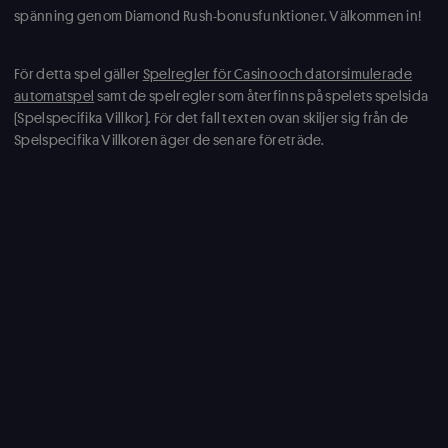
spänning genom Diamond Rush-bonusfunktioner. Välkommen in!
För detta spel gäller
Spelregler för Casino och datorsimulerade
automatspel
samt de spelregler som återfinns på spelets spelsida
(Spelspecifika Villkor). För det fall texten ovan skiljer sig från de
Spelspecifika Villkoren äger de senare företräde.