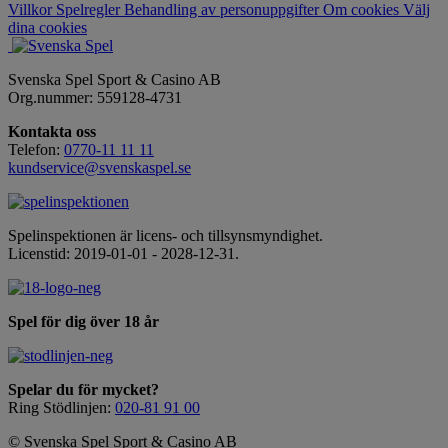
Villkor
Spelregler
Behandling av personuppgifter
Om cookies
Välj
dina cookies
Svenska Spel Sport & Casino AB
Org.nummer: 559128-4731
Kontakta oss
Telefon:
0770-11 11 11
kundservice@svenskaspel.se
Spelinspektionen är licens- och tillsynsmyndighet.
Licenstid: 2019-01-01 - 2028-12-31.
Spel för dig över 18 år
Spelar du för mycket?
Ring Stödlinjen:
020-81 91 00
© Svenska Spel Sport & Casino AB