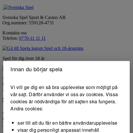
Svenska Spel Sport & Casino AB
Org.nummer: 559128-4731
Kontakta oss
Telefon:
0770-11 11 11
Spel för dig över 18 år
Innan du börjar spela
Spelinspektionen är tillsynsmyndighet.
Licensen från Spelinspektionen gäller från och med den 1 januari
Vi vill ge dig en så bra upplevelse som möjligt på
2019 till och med den 31 december 2028.
vår sajt. Därför använder vi oss av cookies. Vissa
cookies är nödvändiga för att sajten ska fungera.
Andra cookies:
Spelar du för mycket?
Ring Stödlinjen:
020-81 91 00
ser till att du får en bättre användarupplevelse
Till Stödlinjen
visar dig personligt anpassat innehåll