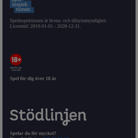
Spelinspektionen är licens- och tillsynsmyndighet.
Licenstid: 2019-01-01 - 2028-12-31.
Spel för dig över 18 år
Spelar du för mycket?